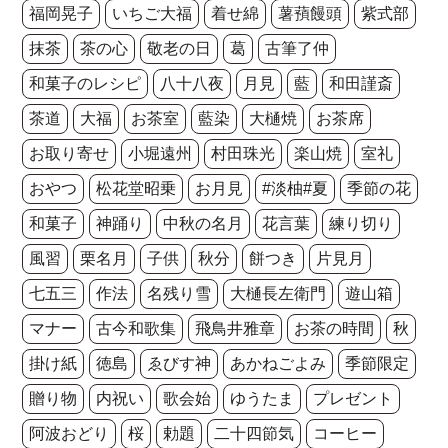
福岡晃子
いちご大福
着せ綿
薯蕷饅頭
紫式部
抹茶
茶の心
敬老の日
葛
古筆了仲
和菓子のレシピ
八十八夜
月見
藍
和田謹斎
茶道
大福
お茶室
藍染
大樋焼
お茶席
お取り寄せ
小堀遠州
村田珠光
楽山焼
室礼
おやつ
松花堂昭乗
お月見
#淡柚#夏
季節の花
和菓子
神踊り
中秋の名月
花言葉
練り切り
風習
栗名月
子供
秋分
餅つき
片見月
七五三
作法
名残り雪
大樋長左衛門
遊山箱
マナー
古今和歌集
飛鳥井雅章
お茶の時間
秋
掛け紙
徳島
ゑびす神
あかねごよみ
季節限定
贈り物
内祝い
歌会始
ゆうたま
プレゼント
阿波おどり
桜
勅題
二十四節気
コーヒー