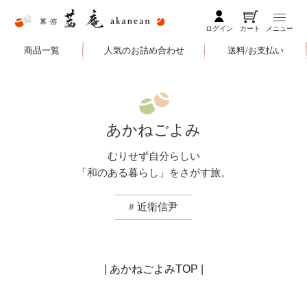
ログイン
カート
メニュー
商品一覧
人気のお詰め合わせ
送料/お支払い
あかねごよみ
むりせず自分らしい
「和のある暮らし」をさがす旅。
# 近衛信尹
|
あかねごよみTOP
|