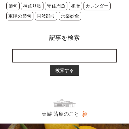
節句
神踊り歌
守住周魚
和暦
カレンダー
重陽の節句
阿波踊り
永楽妙全
記事を検索
検索する
菓游 茜庵のこと