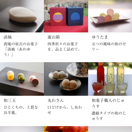
淡柚
遊山箱
ゆうたま
茜庵の原点のお菓子
四季折々のお菓子
五つの風味の和のゼ
「淡柚（あわゆ
を、品よく詰めて。
リー
う）」
和三玉
丸わさん
和菓子職人のじゅ
うす
ひとくちの、上質な
口どけから、しあわ
お羊羹。
せ
濃縮タイプの和のじ
ゅうす