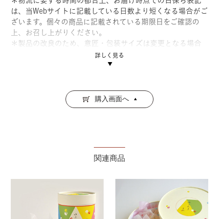
＊物流に要する時間の都合上、お届け時点での日保ち表記
は、当Webサイトに記載している日数より短くなる場合がご
ざいます。個々の商品に記載されている期限日をご確認の
上、お召し上がりください。
＊製品の改良のため、意匠・包装サイズは変更となる場合
がございます。予めご了承くださいませ。
詳しく見る
お詰め合わせしている商品
購入画面へ
ゆうたま
柚子・すだち・山桃・梅・ゆこ
う。四国地産の果実を厳選した、
五つの風味の錦玉菓子。
関連商品
丸わさん
純白、生成り。二態の和三盆糖を
贅沢に使った、和の焼き菓子。ほ
ろほろと優しい口どけ。