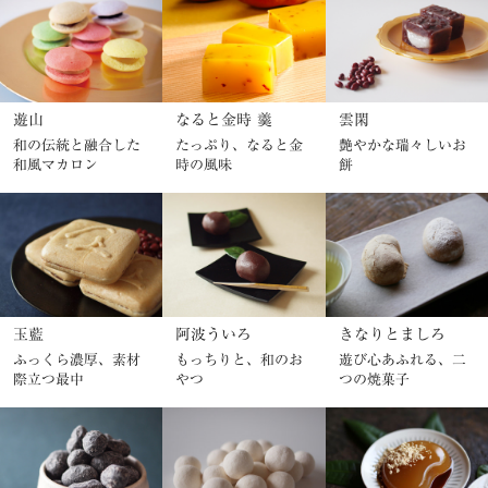
遊山
なると金時 羹
雲閑
和の伝統と融合した
たっぷり、なると金
艶やかな瑞々しいお
和風マカロン
時の風味
餅
玉藍
阿波ういろ
きなりとましろ
ふっくら濃厚、素材
もっちりと、和のお
遊び心あふれる、二
際立つ最中
やつ
つの焼菓子