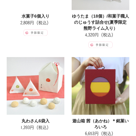
水菓子6個入り
ゆうたま（18個）/和菓子職人
のじゅうす詰合せ(夏季限定
2,808円（税込）
熊野ライム入り）
4,320円（税込）
丸わさん6袋入
遊山箱 茜（あかね）＊銘菓い
ろいろ
1,393円（税込）
6,653円（税込）