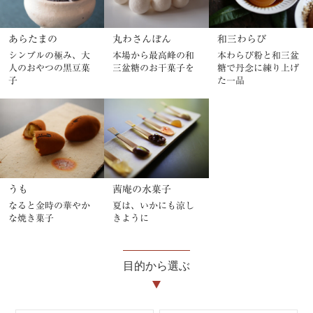
あらたまの
丸わさんぼん
和三わらび
シンプルの極み、大
本場から最高峰の和
本わらび粉と和三盆
人のおやつの黒豆菓
三盆糖のお干菓子を
糖で丹念に練り上げ
子
た一品
うも
茜庵の水菓子
なると金時の華やか
夏は、いかにも涼し
な焼き菓子
きように
目的から選ぶ