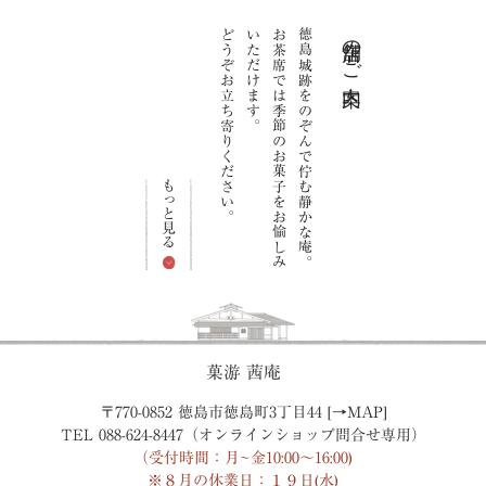
どうぞお立ち寄りください。
いただけます。
お茶席では季節のお菓子をお愉しみ
徳島城跡をのぞんで佇む静かな庵。
店舗のご案内
もっと見る
菓游 茜庵
〒770-0852 徳島市徳島町3丁目44 [→
MAP
]
TEL 088-624-8447（オンラインショップ問合せ専用）
（受付時間：月~金10:00〜16:00)
※８月の休業日：１９日(水)