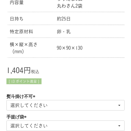
内容量
丸わさん2袋
日持ち
約25日
特定原材料
卵・乳
横×縦×高さ
90×90×130
（mm）
1,404
税込
[
13
ポイント進呈 ]
熨斗掛け不可
(
必
手提げ袋
須
(
)