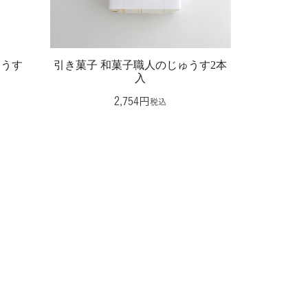
ゅうす
引き菓子 和菓子職人のじゅうす2本
入
2,754
税込