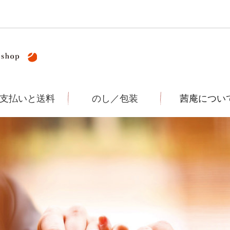
支払いと送料
のし／包装
茜庵につい