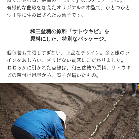
絞りだされる、糖蜜の「しずく」の形をモチーフに。
有機的な曲線を加えたオリジナルの木型で、ひとつひと
つ丁寧に生み出されたお菓子です。
和三盆糖の原料「サトウキビ」を
原料にした、特別なパッケージ。
個包装も主張しすぎない、上品なデザイン。金と銀のラ
インをあしらい、さりげない質感にこだわりました。
おおらかに引かれた点線は、和三盆糖の原料、サトウキ
ビの苗付け風景から、庵主が描いたもの。