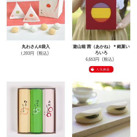
丸わさん6袋入
遊山箱 茜（あかね）＊銘菓い
ろいろ
1,393円（税込）
6,653円（税込）