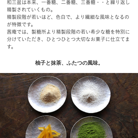
和三盆は本来、一番糖、二番糖、三番糖・・と繰り返し
精製されていくもの。
精製段階が若いほど、色白で、より繊細な風味となるの
が特徴です。
茜庵では、製糖所より精製段階の若い希少な糖を特別に
分けていただき、ひとつひとつ大切なお菓子に仕立てま
す。
柚子と抹茶、ふたつの風味。