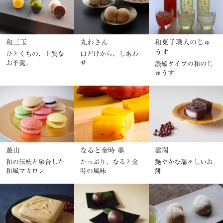
和三玉
丸わさん
和菓子職人のじゅ
うす
ひとくちの、上質な
口どけから、しあわ
お羊羹。
せ
濃縮タイプの和のじ
ゅうす
遊山
なると金時 羹
雲閑
和の伝統と融合した
たっぷり、なると金
艶やかな瑞々しいお
和風マカロン
時の風味
餅