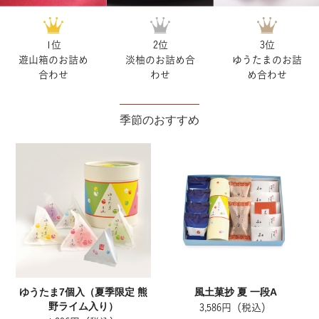
1位
2位
3位
遊山箱のお詰め
淡柚のお詰め合
ゆうたまのお詰
合わせ
わせ
め合わせ
季節のおすすめ
ゆうたま7個入（夏季限定 熊
風土菓抄 夏 一段A
野ライム入り）
3,586円（税込）