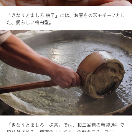
「きなりとましろ 柚子」には、お豆をの形モチーフとし
た、愛らしい楕円型。
「きなりとましろ 抹茶」では、和三盆糖の精製過程で