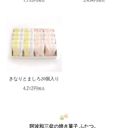
税込
税込
きなりとましろ20個入り
4,212
税込
阿波和三盆の焼き菓子 ふたつ。