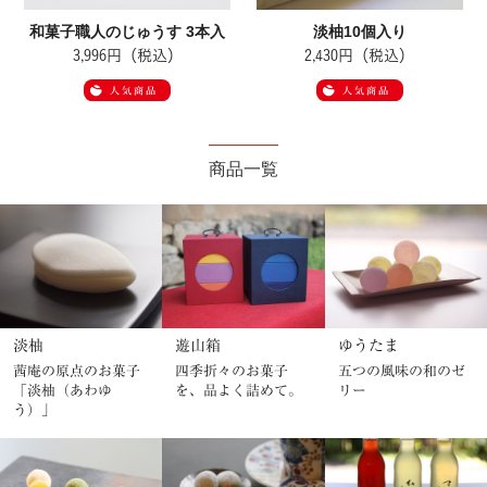
和菓子職人のじゅうす 3本入
淡柚10個入り
3,996円（税込）
2,430円（税込）
商品一覧
淡柚
遊山箱
ゆうたま
茜庵の原点のお菓子
四季折々のお菓子
五つの風味の和のゼ
「淡柚（あわゆ
を、品よく詰めて。
リー
う）」