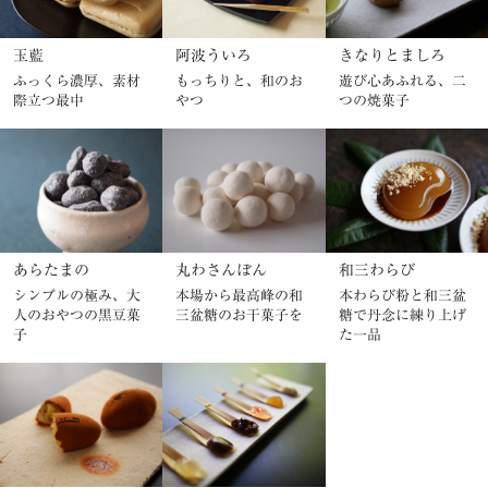
玉藍
阿波ういろ
きなりとましろ
ふっくら濃厚、素材
もっちりと、和のお
遊び心あふれる、二
際立つ最中
やつ
つの焼菓子
あらたまの
丸わさんぼん
和三わらび
シンプルの極み、大
本場から最高峰の和
本わらび粉と和三盆
人のおやつの黒豆菓
三盆糖のお干菓子を
糖で丹念に練り上げ
子
た一品