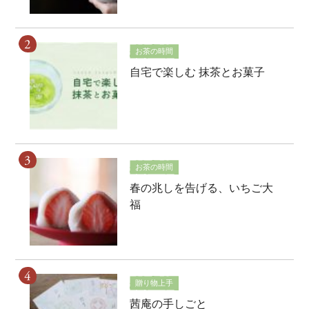
お茶の時間
自宅で楽しむ 抹茶とお菓子
お茶の時間
春の兆しを告げる、いちご大
福
贈り物上手
茜庵の手しごと