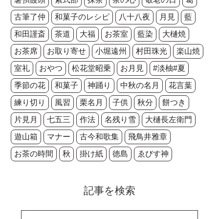
古筆了仲
和菓子のレシピ
八十八夜
月見
藍
和田謹斎
茶道
大福
お茶室
藍染
大樋焼
お茶席
お取り寄せ
小堀遠州
村田珠光
楽山焼
室礼
おやつ
松花堂昭乗
お月見
#淡柚#夏
季節の花
和菓子
神踊り
中秋の名月
花言葉
練り切り
風習
栗名月
子供
秋分
餅つき
片見月
七五三
作法
名残り雪
大樋長左衛門
遊山箱
マナー
古今和歌集
飛鳥井雅章
お茶の時間
秋
掛け紙
徳島
ゑびす神
記事を検索