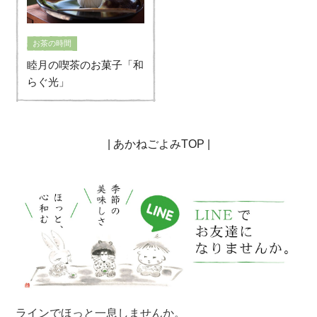
お茶の時間
睦月の喫茶のお菓子「和
らぐ光」
|
あかねごよみTOP
|
ラインでほっと一息しませんか。