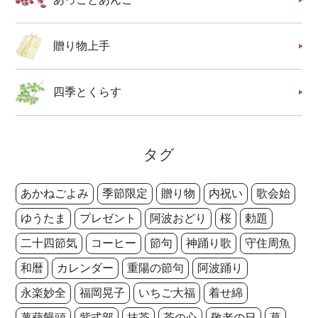
贈り物上手
四季とくらす
タグ
あかねごよみ
季節限定
贈り物
内祝い
歌会始
ゆうたま
プレゼント
阿波おどり
桜
勅題
二十四節気
コーヒー
節句
神踊り歌
守住周魚
和暦
カレンダー
重陽の節句
阿波踊り
永楽妙全
福岡晃子
いちご大福
着せ綿
薯蕷饅頭
紫式部
抹茶
茶の心
敬老の日
葛