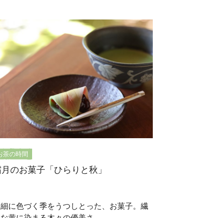
お茶の時間
霜月のお菓子「ひらりと秋」
繊細に色づく季をうつしとった、お菓子。繊
細な黄に染まる木々の優美さ。