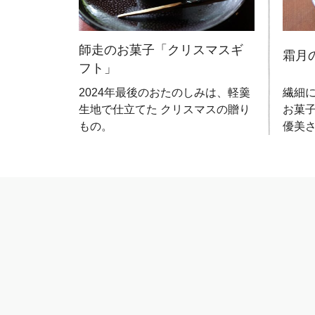
師走のお菓子「クリスマスギ
夢」
霜月
フト」
年の歌会
繊細
2024年最後のおたのしみは、軽羹
お作りし
お菓
生地で仕立てた クリスマスの贈り
優美
もの。