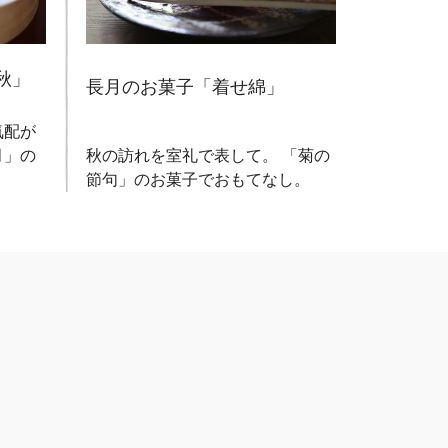
文月のお
秋」
長月のお菓子「着せ綿」
夏は夜。
気配が
月の暑さ
月」の
秋の訪れを室礼で表して。 「菊の
上げる心
節句」のお菓子でおもてなし。
と。