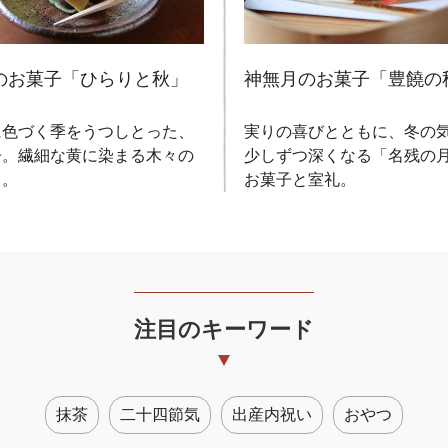
のお菓子「ひらりと秋」
神無月のお菓子「豊饒の
に色づく季をうつしとった、
実りの喜びとともに、冬の
子。繊細な黄に染まる木々の
少しずつ深くなる「名残の
さ。
お菓子と室礼。
注目のキーワード
抹茶
二十四節気
出産内祝い
おやつ