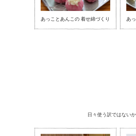
あっことあんこの 着せ綿づくり
あっ
日々使う訳ではないか