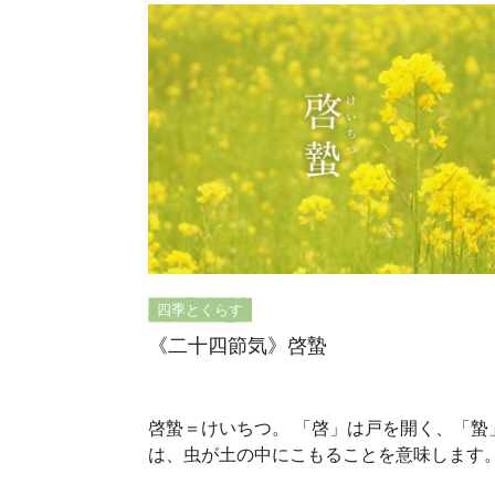
四季とくらす
《二十四節気》啓蟄
啓蟄＝けいちつ。 「啓」は戸を開く、「蟄
は、虫が土の中にこもることを意味します