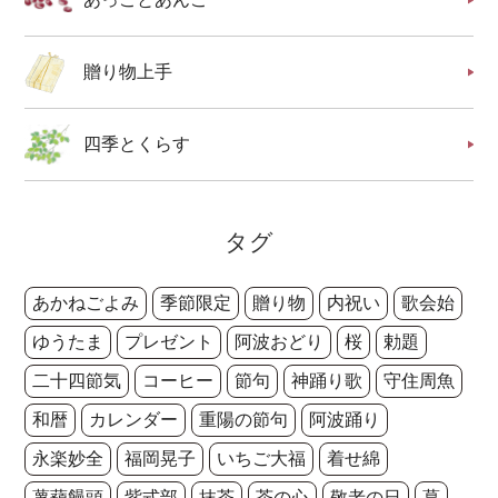
贈り物上手
四季とくらす
タグ
あかねごよみ
季節限定
贈り物
内祝い
歌会始
ゆうたま
プレゼント
阿波おどり
桜
勅題
二十四節気
コーヒー
節句
神踊り歌
守住周魚
和暦
カレンダー
重陽の節句
阿波踊り
永楽妙全
福岡晃子
いちご大福
着せ綿
薯蕷饅頭
紫式部
抹茶
茶の心
敬老の日
葛