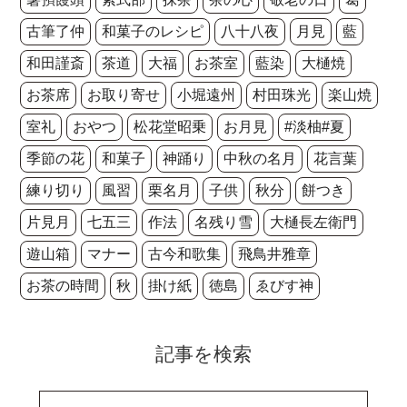
古筆了仲
和菓子のレシピ
八十八夜
月見
藍
和田謹斎
茶道
大福
お茶室
藍染
大樋焼
お茶席
お取り寄せ
小堀遠州
村田珠光
楽山焼
室礼
おやつ
松花堂昭乗
お月見
#淡柚#夏
季節の花
和菓子
神踊り
中秋の名月
花言葉
練り切り
風習
栗名月
子供
秋分
餅つき
片見月
七五三
作法
名残り雪
大樋長左衛門
遊山箱
マナー
古今和歌集
飛鳥井雅章
お茶の時間
秋
掛け紙
徳島
ゑびす神
記事を検索