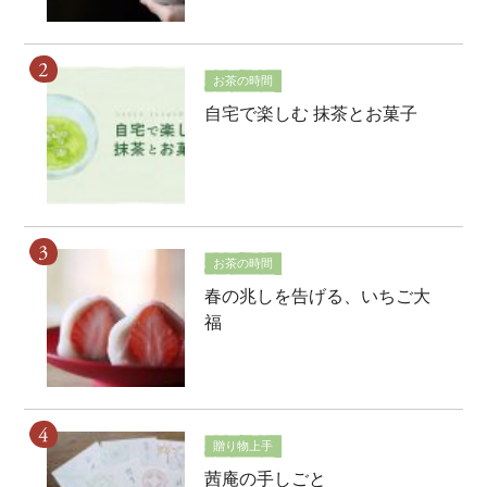
お茶の時間
自宅で楽しむ 抹茶とお菓子
お茶の時間
春の兆しを告げる、いちご大
福
贈り物上手
茜庵の手しごと