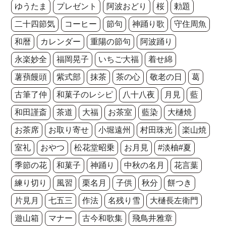
ゆうたま
プレゼント
阿波おどり
桜
勅題
二十四節気
コーヒー
節句
神踊り歌
守住周魚
和暦
カレンダー
重陽の節句
阿波踊り
永楽妙全
福岡晃子
いちご大福
着せ綿
薯蕷饅頭
紫式部
抹茶
茶の心
敬老の日
葛
古筆了仲
和菓子のレシピ
八十八夜
月見
藍
和田謹斎
茶道
大福
お茶室
藍染
大樋焼
お茶席
お取り寄せ
小堀遠州
村田珠光
楽山焼
室礼
おやつ
松花堂昭乗
お月見
#淡柚#夏
季節の花
和菓子
神踊り
中秋の名月
花言葉
練り切り
風習
栗名月
子供
秋分
餅つき
片見月
七五三
作法
名残り雪
大樋長左衛門
遊山箱
マナー
古今和歌集
飛鳥井雅章