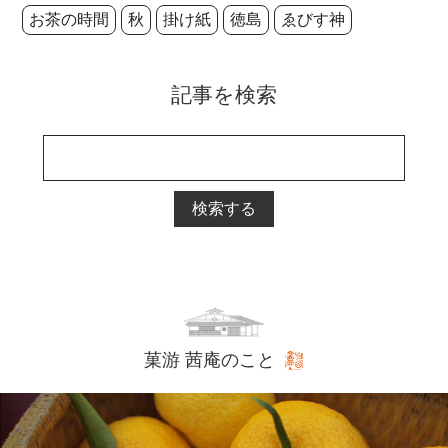
お茶の時間
秋
掛け紙
徳島
ゑびす神
記事を検索
検索する
菓游 茜庵のこと