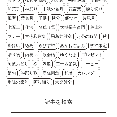
和菓子
神踊り
中秋の名月
花言葉
練り切り
風習
栗名月
子供
秋分
餅つき
片見月
七五三
作法
名残り雪
大樋長左衛門
遊山箱
マナー
古今和歌集
飛鳥井雅章
お茶の時間
秋
掛け紙
徳島
ゑびす神
あかねごよみ
季節限定
贈り物
内祝い
歌会始
ゆうたま
プレゼント
阿波おどり
桜
勅題
二十四節気
コーヒー
節句
神踊り歌
守住周魚
和暦
カレンダー
重陽の節句
阿波踊り
永楽妙全
記事を検索