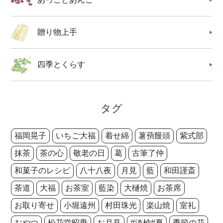
贈り物上手
四季とくらす
タグ
福岡晃子
いちご大福
着せ綿
薯蕷饅頭
紫式部
抹茶
茶の心
敬老の日
葛
古筆了仲
和菓子のレシピ
八十八夜
月見
藍
和田謹斎
茶道
大福
お茶室
藍染
大樋焼
お茶席
お取り寄せ
小堀遠州
村田珠光
楽山焼
室礼
おやつ
松花堂昭乗
お月見
#淡柚#夏
季節の花