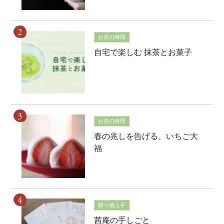
お茶の時間
自宅で楽しむ 抹茶とお菓子
お茶の時間
春の兆しを告げる、いちご大
福
贈り物上手
茜庵の手しごと