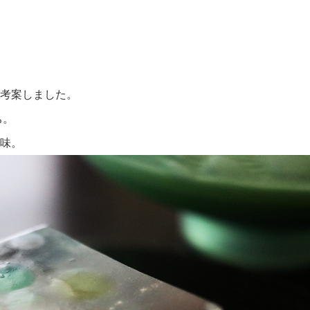
考案しました。
ち。
味。