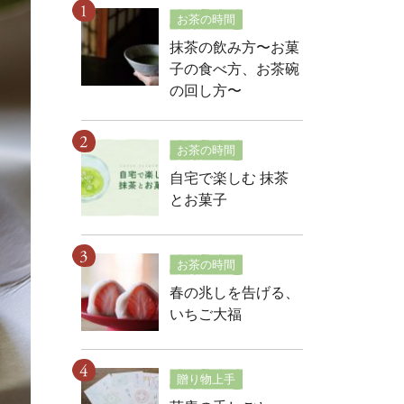
お茶の時間
抹茶の飲み方〜お菓
子の食べ方、お茶碗
の回し方〜
お茶の時間
自宅で楽しむ 抹茶
とお菓子
お茶の時間
春の兆しを告げる、
いちご大福
贈り物上手