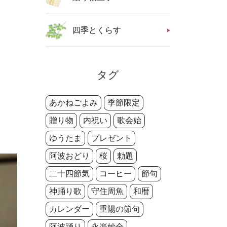
四季とくらす
タグ
あかねごよみ
季節限定
贈り物
内祝い
歌会始
ゆうたま
プレゼント
阿波おどり
桜
勅題
二十四節気
コーヒー
節句
神踊り歌
守住周魚
和暦
カレンダー
重陽の節句
阿波踊り
永楽妙全