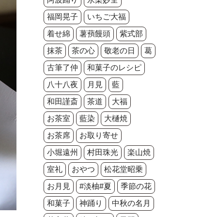
福岡晃子
いちご大福
着せ綿
薯蕷饅頭
紫式部
抹茶
茶の心
敬老の日
葛
古筆了仲
和菓子のレシピ
八十八夜
月見
藍
和田謹斎
茶道
大福
お茶室
藍染
大樋焼
お茶席
お取り寄せ
小堀遠州
村田珠光
楽山焼
室礼
おやつ
松花堂昭乗
お月見
#淡柚#夏
季節の花
和菓子
神踊り
中秋の名月