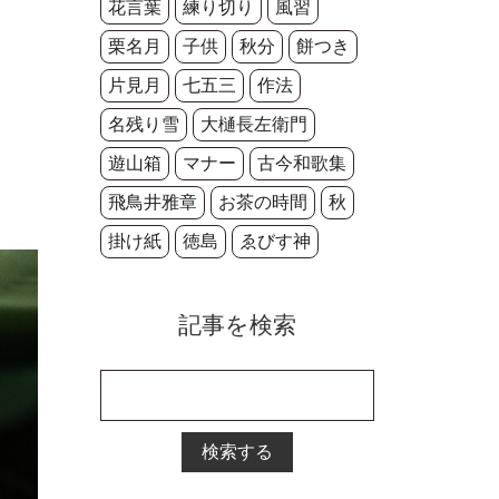
花言葉
練り切り
風習
栗名月
子供
秋分
餅つき
片見月
七五三
作法
名残り雪
大樋長左衛門
遊山箱
マナー
古今和歌集
飛鳥井雅章
お茶の時間
秋
掛け紙
徳島
ゑびす神
記事を検索
検索する