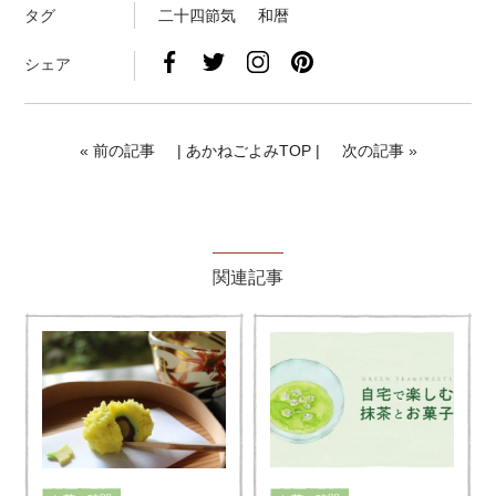
タグ
二十四節気
和暦
シェア
«
前の記事
| あかねごよみTOP |
次の記事
»
関連記事