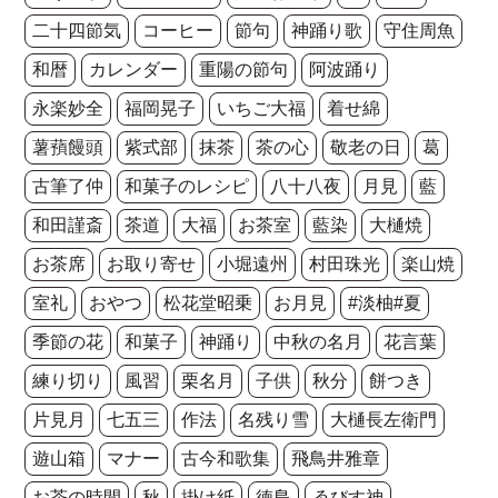
二十四節気
コーヒー
節句
神踊り歌
守住周魚
和暦
カレンダー
重陽の節句
阿波踊り
永楽妙全
福岡晃子
いちご大福
着せ綿
薯蕷饅頭
紫式部
抹茶
茶の心
敬老の日
葛
古筆了仲
和菓子のレシピ
八十八夜
月見
藍
和田謹斎
茶道
大福
お茶室
藍染
大樋焼
お茶席
お取り寄せ
小堀遠州
村田珠光
楽山焼
室礼
おやつ
松花堂昭乗
お月見
#淡柚#夏
季節の花
和菓子
神踊り
中秋の名月
花言葉
練り切り
風習
栗名月
子供
秋分
餅つき
片見月
七五三
作法
名残り雪
大樋長左衛門
遊山箱
マナー
古今和歌集
飛鳥井雅章
お茶の時間
秋
掛け紙
徳島
ゑびす神